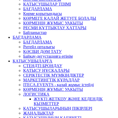
ҚАТЫСУШЫЛАР ТІЗІМІ
БАҒДАРЛАМА
Көрме қорытындысы
КӨРМЕГЕ ҚАЛАЙ ЖЕТУГЕ БОЛАДЫ
КӨРМЕНІҢ ЖҰМЫС УАҚЫТЫ
РЕСМИ ҚҰТТЫҚТАУ ХАТТАРЫ
Байланыстар
БАҒДАРЛАМА
БАҒДАРЛАМА
Ритейл орталығы
КӘСІБИ ДӘМ ТАТУ
Байқау-дегустацияға өтінім
ҚАТЫСУШЫЛАРҒА
СТЕНДТІ БРОНДАУ
ҚАТЫСУ НҰСҚАЛАРЫ
СЕРІКТЕСТІК МҮМКІНДІКТЕР
МАРКЕТИНГТІК ҚҰРАЛДАР
ITECA.EVENTS - қалай жұмыс істейді
КӨРМЕНІҢ ЖҰМЫС УАҚЫТЫ
ЛОГИСТИКА
ЖҮКТІ ЖЕТКІЗУ ЖӘНЕ КЕДЕНДІК
ҚЫЗМЕТТЕР
ҚАТЫСУШЫЛАРЫНЫҢ ПІКІРЛЕРІ
ЖАҢАЛЫҚТАР
ҚАТЫСУШЫНЫҢ КАБИНЕТІ