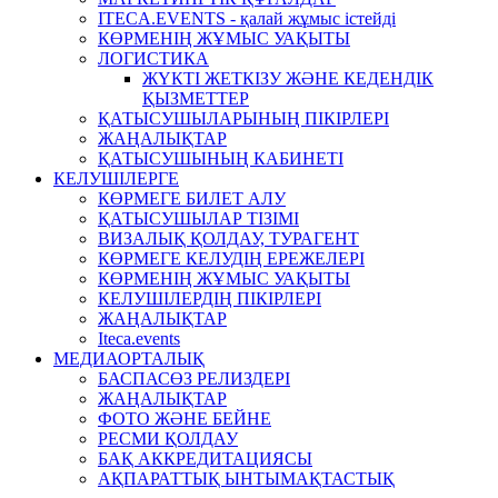
ITECA.EVENTS - қалай жұмыс істейді
КӨРМЕНІҢ ЖҰМЫС УАҚЫТЫ
ЛОГИСТИКА
ЖҮКТІ ЖЕТКІЗУ ЖӘНЕ КЕДЕНДІК
ҚЫЗМЕТТЕР
ҚАТЫСУШЫЛАРЫНЫҢ ПІКІРЛЕРІ
ЖАҢАЛЫҚТАР
ҚАТЫСУШЫНЫҢ КАБИНЕТІ
КЕЛУШІЛЕРГЕ
КӨРМЕГЕ БИЛЕТ АЛУ
ҚАТЫСУШЫЛАР ТІЗІМІ
ВИЗАЛЫҚ ҚОЛДАУ, ТУРАГЕНТ
КӨРМЕГЕ КЕЛУДІҢ ЕРЕЖЕЛЕРІ
КӨРМЕНІҢ ЖҰМЫС УАҚЫТЫ
КЕЛУШІЛЕРДІҢ ПІКІРЛЕРІ
ЖАҢАЛЫҚТАР
Iteca.events
МЕДИАОРТАЛЫҚ
БАСПАСӨЗ РЕЛИЗДЕРІ
ЖАҢАЛЫҚТАР
ФОТО ЖӘНЕ БЕЙНЕ
РЕСМИ ҚОЛДАУ
БАҚ АККРЕДИТАЦИЯСЫ
АҚПАРАТТЫҚ ЫНТЫМАҚТАСТЫҚ