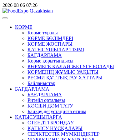
2026
08
06
07:26
КӨРМЕ
Көрме туралы
КӨРМЕ БӨЛІМДЕРІ
КӨРМЕ ЖОСПАРЫ
ҚАТЫСУШЫЛАР ТІЗІМІ
БАҒДАРЛАМА
Көрме қорытындысы
КӨРМЕГЕ ҚАЛАЙ ЖЕТУГЕ БОЛАДЫ
КӨРМЕНІҢ ЖҰМЫС УАҚЫТЫ
РЕСМИ ҚҰТТЫҚТАУ ХАТТАРЫ
Байланыстар
БАҒДАРЛАМА
БАҒДАРЛАМА
Ритейл орталығы
КӘСІБИ ДӘМ ТАТУ
Байқау-дегустацияға өтінім
ҚАТЫСУШЫЛАРҒА
СТЕНДТІ БРОНДАУ
ҚАТЫСУ НҰСҚАЛАРЫ
СЕРІКТЕСТІК МҮМКІНДІКТЕР
МАРКЕТИНГТІК ҚҰРАЛДАР