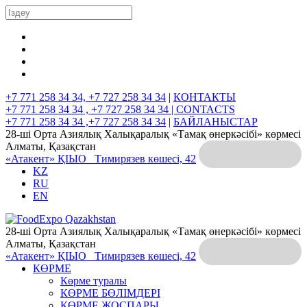
+7 771 258 34 34, +7 727 258 34 34
|
КОНТАКТЫ
+7 771 258 34 34 , +7 727 258 34 34 |
CONTACTS
+7 771 258 34 34 ,+7 727 258 34 34
|
БАЙЛАНЫСТАР
28-ші Орта Азиялық Халықаралық «Тамақ өнеркәсібі» көрмесі
Алматы, Қазақстан
«Атакент» ҚІЫО
Тимирязев көшесі, 42
KZ
RU
EN
28-ші Орта Азиялық Халықаралық «Тамақ өнеркәсібі» көрмесі
Алматы, Қазақстан
«Атакент» ҚІЫО
Тимирязев көшесі, 42
КӨРМЕ
Көрме туралы
КӨРМЕ БӨЛІМДЕРІ
КӨРМЕ ЖОСПАРЫ