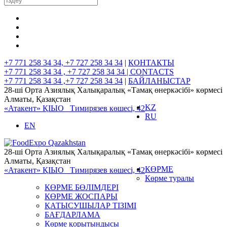
+7 771 258 34 34, +7 727 258 34 34
|
КОНТАКТЫ
+7 771 258 34 34 , +7 727 258 34 34 |
CONTACTS
+7 771 258 34 34 ,+7 727 258 34 34
|
БАЙЛАНЫСТАР
28-ші Орта Азиялық Халықаралық «Тамақ өнеркәсібі» көрмесі
Алматы, Қазақстан
KZ
«Атакент» ҚІЫО
Тимирязев көшесі, 42
RU
EN
28-ші Орта Азиялық Халықаралық «Тамақ өнеркәсібі» көрмесі
Алматы, Қазақстан
КӨРМЕ
«Атакент» ҚІЫО
Тимирязев көшесі, 42
Көрме туралы
КӨРМЕ БӨЛІМДЕРІ
КӨРМЕ ЖОСПАРЫ
ҚАТЫСУШЫЛАР ТІЗІМІ
БАҒДАРЛАМА
Көрме қорытындысы