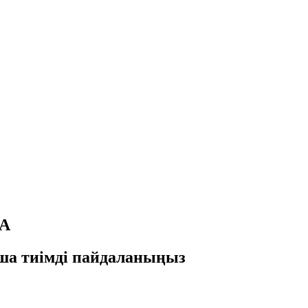
А
ша тиімді пайдаланыңыз