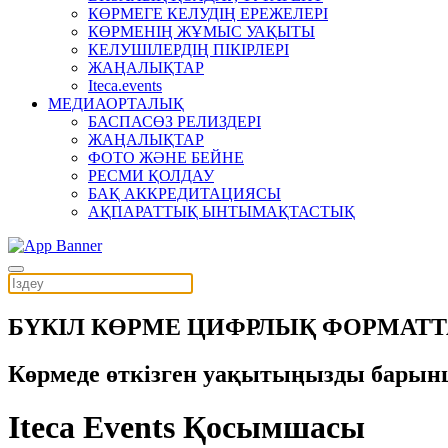
КӨРМЕГЕ КЕЛУДІҢ ЕРЕЖЕЛЕРІ
КӨРМЕНІҢ ЖҰМЫС УАҚЫТЫ
КЕЛУШІЛЕРДІҢ ПІКІРЛЕРІ
ЖАҢАЛЫҚТАР
Iteca.events
МЕДИАОРТАЛЫҚ
БАСПАСӨЗ РЕЛИЗДЕРІ
ЖАҢАЛЫҚТАР
ФОТО ЖӘНЕ БЕЙНЕ
РЕСМИ ҚОЛДАУ
БАҚ АККРЕДИТАЦИЯСЫ
АҚПАРАТТЫҚ ЫНТЫМАҚТАСТЫҚ
БҮКІЛ КӨРМЕ ЦИФРЛЫҚ ФОРМАТТ
Көрмеде өткізген уақытыңызды барын
Iteca Events Қосымшасы