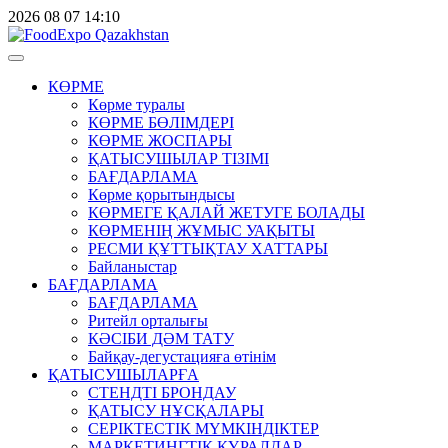
2026
08
07
14:10
КӨРМЕ
Көрме туралы
КӨРМЕ БӨЛІМДЕРІ
КӨРМЕ ЖОСПАРЫ
ҚАТЫСУШЫЛАР ТІЗІМІ
БАҒДАРЛАМА
Көрме қорытындысы
КӨРМЕГЕ ҚАЛАЙ ЖЕТУГЕ БОЛАДЫ
КӨРМЕНІҢ ЖҰМЫС УАҚЫТЫ
РЕСМИ ҚҰТТЫҚТАУ ХАТТАРЫ
Байланыстар
БАҒДАРЛАМА
БАҒДАРЛАМА
Ритейл орталығы
КӘСІБИ ДӘМ ТАТУ
Байқау-дегустацияға өтінім
ҚАТЫСУШЫЛАРҒА
СТЕНДТІ БРОНДАУ
ҚАТЫСУ НҰСҚАЛАРЫ
СЕРІКТЕСТІК МҮМКІНДІКТЕР
МАРКЕТИНГТІК ҚҰРАЛДАР