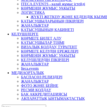
ITECA.EVENTS - қалай жұмыс істейді
КӨРМЕНІҢ ЖҰМЫС УАҚЫТЫ
ЛОГИСТИКА
ЖҮКТІ ЖЕТКІЗУ ЖӘНЕ КЕДЕНДІК ҚЫЗМ
ҚАТЫСУШЫЛАРЫНЫҢ ПІКІРЛЕРІ
ЖАҢАЛЫҚТАР
ҚАТЫСУШЫНЫҢ КАБИНЕТІ
КЕЛУШІЛЕРГЕ
КӨРМЕГЕ БИЛЕТ АЛУ
ҚАТЫСУШЫЛАР ТІЗІМІ
ВИЗАЛЫҚ ҚОЛДАУ, ТУРАГЕНТ
КӨРМЕГЕ КЕЛУДІҢ ЕРЕЖЕЛЕРІ
КӨРМЕНІҢ ЖҰМЫС УАҚЫТЫ
КЕЛУШІЛЕРДІҢ ПІКІРЛЕРІ
ЖАҢАЛЫҚТАР
Iteca.events
МЕДИАОРТАЛЫҚ
БАСПАСӨЗ РЕЛИЗДЕРІ
ЖАҢАЛЫҚТАР
ФОТО ЖӘНЕ БЕЙНЕ
РЕСМИ ҚОЛДАУ
БАҚ АККРЕДИТАЦИЯСЫ
АҚПАРАТТЫҚ ЫНТЫМАҚТАСТЫҚ