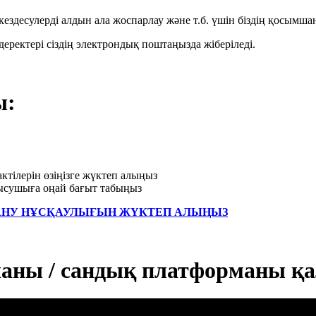
 кездесулерді алдын ала жоспарлау және т.б. үшін біздің қосымш
 деректері сіздің электрондық поштаңызда жіберіледі.
ы:
ктілерін өзіңізге жүктеп алыңыз
ысушыға оңай бағыт табыңыз
АНУ НҰСҚАУЛЫҒЫН ЖҮКТЕП АЛЫҢЫЗ
аны / сандық платформаны қа