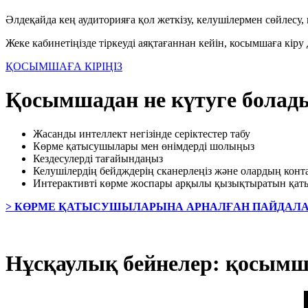
Әлдеқайда кең аудиторияға қол жеткізу, келушілермен сөйлесу,
Жеке кабинетіңізде тіркеуді аяқтағаннан кейін, косымшаға кіру
ҚОСЫМШАҒА КІРІҢІЗ
Қосымшадан не күтуге болад
Жасанды интеллект негізінде серіктестер табу
Көрме қатысушылары мен өнімдерді шолыңыз
Кездесулерді тағайындаңыз
Келушілердің бейдждерің сканерлеңіз және олардың конта
Интерактивті көрме жоспары арқылы қызықтыратын қат
> КӨРМЕ ҚАТЫСУШЫЛАРЫНА АРНАЛҒАН ПАЙДАЛ
Нұсқаулық бейнелер: қосымш