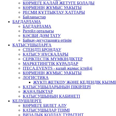
КӨРМЕГЕ ҚАЛАЙ ЖЕТУГЕ БОЛАДЫ
КӨРМЕНІҢ ЖҰМЫС УАҚЫТЫ
РЕСМИ ҚҰТТЫҚТАУ ХАТТАРЫ
Байланыстар
БАҒДАРЛАМА
БАҒДАРЛАМА
Ритейл орталығы
КӘСІБИ ДӘМ ТАТУ
Байқау-дегустацияға өтінім
ҚАТЫСУШЫЛАРҒА
СТЕНДТІ БРОНДАУ
ҚАТЫСУ НҰСҚАЛАРЫ
СЕРІКТЕСТІК МҮМКІНДІКТЕР
МАРКЕТИНГТІК ҚҰРАЛДАР
ITECA.EVENTS - қалай жұмыс істейді
КӨРМЕНІҢ ЖҰМЫС УАҚЫТЫ
ЛОГИСТИКА
ЖҮКТІ ЖЕТКІЗУ ЖӘНЕ КЕДЕНДІК ҚЫЗМ
ҚАТЫСУШЫЛАРЫНЫҢ ПІКІРЛЕРІ
ЖАҢАЛЫҚТАР
ҚАТЫСУШЫНЫҢ КАБИНЕТІ
КЕЛУШІЛЕРГЕ
КӨРМЕГЕ БИЛЕТ АЛУ
ҚАТЫСУШЫЛАР ТІЗІМІ
ВИЗАЛЫҚ ҚОЛДАУ, ТУРАГЕНТ