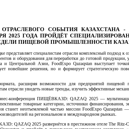
 ОТРАСЛЕВОГО СОБЫТИЯ КАЗАХСТАНА -
ЯБРЯ 2025 ГОДА ПРОЙДЁТ СПЕЦИАЛИЗИРОВ
 НЕДЕЛИ ПИЩЕВОЙ ПРОМЫШЛЕННОСТИ КАЗА
дке представляет специалистам отрасли комплексный подход к ох
нтов и оборудования для переработки до готовой продукции, 
на и Центральной Азии, FoodExpo Qazaqstan выступает точк
ует новейшие решения, но и формирует стратегическую пове
формата, расширяя возможности для предприятий пищевой 
ам отрасли увидеть новые тренды, изучить эффективные механ
изнес-конференция ПИЩЁВКА3D: QAZAQ 2025 — мультинацион
спективные товарные категории, источники финансирования, эк
ия станет неотъемлемой частью миссии FoodExpo Qazaqstan —
производителей на региональном и международном рынках.
3D: QAZAQ 2025 развернётся в престижном отеле The Ritz-Car