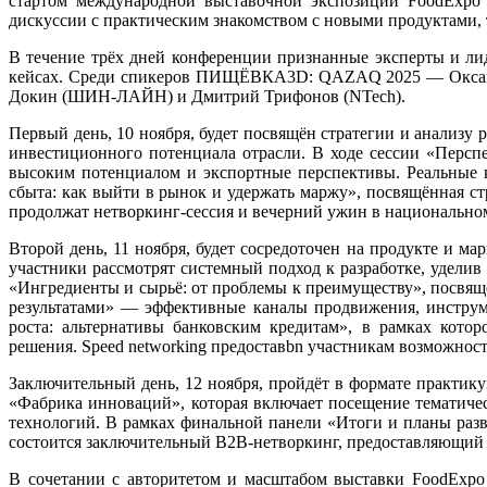
стартом международной выставочной экспозиции FoodExpo Q
дискуссии с практическим знакомством с новыми продуктами
В течение трёх дней конференции признанные эксперты и ли
кейсах. Среди спикеров ПИЩЁВКА3D: QAZAQ 2025 — Оксана
Докин (ШИН-ЛАЙН) и Дмитрий Трифонов (NTech).
Первый день, 10 ноября, будет посвящён стратегии и анализу
инвестиционного потенциала отрасли. В ходе сессии «Перспе
высоким потенциалом и экспортные перспективы. Реальные к
сбыта: как выйти в рынок и удержать маржу», посвящённая с
продолжат нетворкинг-сессия и вечерний ужин в национально
Второй день, 11 ноября, будет сосредоточен на продукте и м
участники рассмотрят системный подход к разработке, уделив
«Ингредиенты и сырьё: от проблемы к преимуществу», посвящ
результатами» — эффективные каналы продвижения, инструм
роста: альтернативы банковским кредитам», в рамках кото
решения. Speed networking предоставbn участникам возможнос
Заключительный день, 12 ноября, пройдёт в формате практик
«Фабрика инноваций», которая включает посещение тематиче
технологий. В рамках финальной панели «Итоги и планы раз
состоится заключительный B2B-нетворкинг, предоставляющий 
В сочетании с авторитетом и масштабом выставки FoodEx