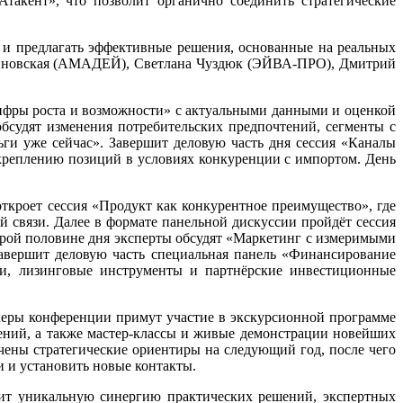
такент», что позволит органично соединить стратегические
 и предлагать эффективные решения, основанные на реальных
иновская (АМАДЕЙ), Светлана Чуздюк (ЭЙВА-ПРО), Дмитрий
 цифры роста и возможности» с актуальными данными и оценкой
обсудят изменения потребительских предпочтений, сегменты с
ги уже сейчас». Завершит деловую часть дня сессия «Каналы
укреплению позиций в условиях конкуренции с импортом. День
откроет сессия «Продукт как конкурентное преимущество», где
й связи. Далее в формате панельной дискуссии пройдёт сессия
орой половине дня эксперты обсудят «Маркетинг с измеримыми
авершит деловую часть специальная панель «Финансирование
ки, лизинговые инструменты и партнёрские инвестиционные
икеры конференции примут участие в экскурсионной программе
ений, а также мастер-классы и живые демонстрации новейших
ены стратегические ориентиры на следующий год, после чего
 и установить новые контакты.
т уникальную синергию практических решений, экспертных