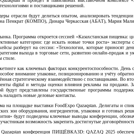
azaqstan и пройдёт в павильонах выставочном комплексе «А
, технологиями и поставщиками решений.
деры отрасли будут делиться опытом, анализировать тенденции
 Пенкрат (КОМПО), Динара Черкасская (АБАТ), Мария Мал
 рынка. Программа откроется сессией «Казахстанская пищевка:
ктивные категории: где искать новые точки роста» эксперты 
ейсы разберут на сессии: «Технологии, которые приносят день
тратегиям выхода в торговые сети, развитию онлайн-продаж и 
м стиле.
аркетинге как ключевых факторах конкурентоспособности. День 
 особое внимание упаковке, позиционированию и учёту обратно
ённая стратегическому взаимодействию с поставщиками. Во вт
енты digital и методы оценки влияния рекламы на продажи. З
рой будут представлены государственные программы поддерж
ть наладить новые деловые контакты.
ума на площадке выставки FoodExpo Qazaqstan. Делигаты и сп
ских зон оборудования, ингредиентов, упаковки и готовых реш
вития» будут подведены ключевые выводы конференции, обознач
участникам возможность закрепить достигнутые договорённости
po Qazaqstan конференция ПИЩЁВКА3D: QAZAQ 2025 обеспечи