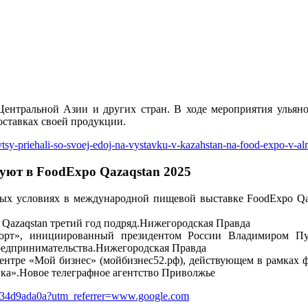
 Центральной Азии и других стран. В ходе мероприятия ульян
оставках своей продукции.
vtsy-priehali-so-svoej-edoj-na-vystavku-v-kazahstan-na-food-expo-v-a
уют в FoodExpo Qazaqstan 2025
х условиях в международной пищевой выставке FoodExpo Qaza
Qazaqstan третий год подряд.Нижегородская Правда
орт», инициированный президентом России Владимиром Пут
редпринимательства.Нижегородская Правда
нтре «Мой бизнес» (мойбизнес52.рф), действующем в рамках ф
ка».Новое телеграфное агентство Приволжье
6b534d9ada0a?utm_referrer=www.google.com