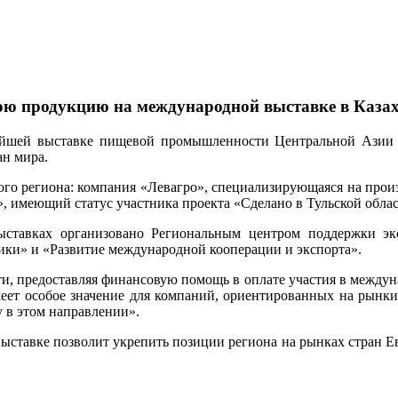
ою продукцию на международной выставке в Казах
йшей выставке пищевой промышленности Центральной Азии Fo
ан мира.
го региона: компания «Левагро», специализирующаяся на прои
, имеющий статус участника проекта «Сделано в Тульской облас
ыставках организовано Региональным центром поддержки эк
ки» и «Развитие международной кооперации и экспорта».
ти, предоставляя финансовую помощь в оплате участия в между
меет особое значение для компаний, ориентированных на рын
 в этом направлении».
ыставке позволит укрепить позиции региона на рынках стран Ев