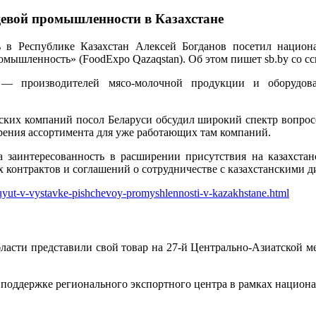
щевой промышленности в Казахстане
в Республике Казахстан Алексей Богданов посетил национ
шленность» (FoodExpo Qazaqstan). Об этом пишет sb.by со ссы
 — производителей мясо-молочной продукции и оборудова
сских компаний посол Беларуси обсудил широкий спектр вопрос
рения ассортимента для уже работающих там компаний.
 заинтересованность в расширении присутствия на казахста
х контрактов и соглашений о сотрудничестве с казахстанскими
vuyut-v-vystavke-pishchevoy-promyshlennosti-v-kazakhstane.html
асти представили свой товар на 27-й Центрально-Азиатской ме
поддержке регионального экспортного центра в рамках национа