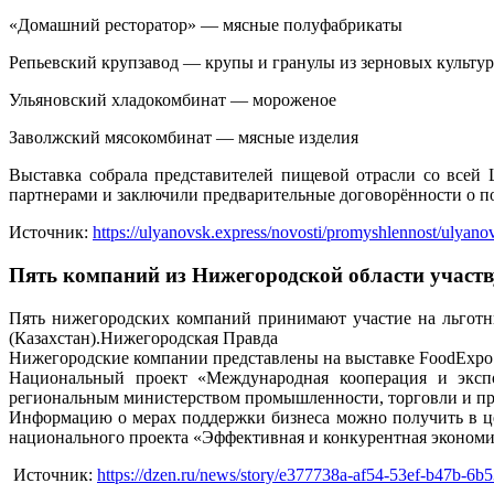
«Домашний ресторатор» — мясные полуфабрикаты
Репьевский крупзавод — крупы и гранулы из зерновых культур
Ульяновский хладокомбинат — мороженое
Заволжский мясокомбинат — мясные изделия
Выставка собрала представителей пищевой отрасли со всей
партнерами и заключили предварительные договорённости о п
Источник:
https://ulyanovsk.express/novosti/promyshlennost/ulyano
Пять компаний из Нижегородской области участв
Пять нижегородских компаний принимают участие на льготны
(Казахстан).Нижегородская Правда
Нижегородские компании представлены на выставке FoodExpo 
Национальный проект «Международная кооперация и эксп
региональным министерством промышленности, торговли и п
Информацию о мерах поддержки бизнеса можно получить в це
национального проекта «Эффективная и конкурентная экономи
Источник:
https://dzen.ru/news/story/e377738a-af54-53ef-b47b-