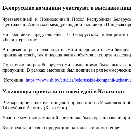
Белорусские компании участвуют в выставке пи
Чрезвычайный и Полномочный Посол Республики Беларусь 
Центрально-Азиатской международной выставки «Пищевая промы
На выставке представлены 16 белорусских предприятий
«Белинтерэкспо».
Во время встреч с руководителями и представителями белору
производителей, так и наращивания объемов экспорта и расши
По итогам встреч белорусскими компаниями была высказана
продукции. В рамках выставки был подписан ряд коммерчески
Источник:
https://www.sb.by/articles/belorusskie-kompanii-uchast
Ульяновцы приехали со своей едой в Казахстан
Четыре производителя пищевой продукции из Ульяновской обл
14 ноября в Алматы (Казахстан).
Участие местных компаний в выставке было организовано при 
Кто представил свою продукцию на коллективном стенде: