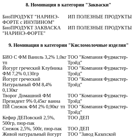
8. Номинация в категории "Закваски"
БиоПРОДУКТ "НАРИНЭ-
ИП ПОЛЕЗНЫЕ ПРОДУКТЫ
ФОРТЕ с ИНУЛИНОМ"
БиоПРОДУКТ ЗАКВАСКА
ИП ПОЛЕЗНЫЕ ПРОДУКТЫ
"НАРИНЭ-ФОРТЕ"
9. Номинация в категории "Кисломолочные изделия"
БИО С ФМ Ваниль 3,2% 1,0кг
ТОО "Компания Фудмастер-
тп
Трэйд"
Йогурт греческий Клубника
ТОО "Компания Фудмастер-
ФМ 7,2% 0,130гр
Трэйд"
Йогурт греческий
ТОО "Компания Фудмастер-
Натуральный ФМ 8,4%
Трэйд"
0,130кг
Творог Домашний ФМ
ТОО "Компания Фудмастер-
Президент 9% 0,45кг ванна
Трэйд"
ПЙ Снежок ФМ 2% 0,90кг тп
ТОО "Компания Фудмастер-
Трэйд"
Кефир ДЕПовский 2,5%,
ТОО ДЕП
500гр, пюр-пак
Снежок 2,5%, 500г, пюр-пак
ТОО ДЕП
Живой натуральный йогурт
ТОО "Завод Казахской