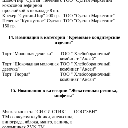
Шоко-Пир "Султан" печенье с
ТОО "Султан Маркетинг"
кокосовой зефирной
прослойкой в шоколаде 8 шт.
Крекер "Султан-Пир" 200 гр.
ТОО "Султан Маркетинг"
Печенье "Кунжутное" Султан
ТОО "Султан Маркетинг"
150 гр.
14. Номинация в категории "Кремовые кондитерские
изделия"
Торт "Молочная девочка"
ТОО " Хлебобораночный
комбинат "Аксай"
Торт "Шоколадная молочная
ТОО " Хлебобораночный
девочка"
комбинат "Аксай"
Торт "Глория"
ТОО " Хлебобораночный
комбинат "Аксай"
15. Номинация в категории "Жевательная резинка,
конфеты"
Мягкая конфета "СИ СИ СТИК"
ООО"ЗВН"
ТМ со вкусом клубники, апельсина,
винограда, яблока, манго, ваниль, в
соломинках ZVN ТМ