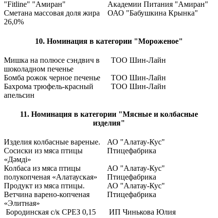
"Fitline" "Амиран"
Академии Питания "Амиран"
Сметана массовая доля жира
ОАО "Бабушкина Крынка"
26,0%
10. Номинация в категории "Мороженое"
Мишка на полюсе сэндвич в
ТОО Шин-Лайн
шоколадном печенье
Бомба рожок черное печенье
ТОО Шин-Лайн
Бахрома трюфель-красный
ТОО Шин-Лайн
апельсин
11. Номинация в категории "Мясные и колбасные
изделия"
Изделия колбасные вареные.
АО "Алатау-Кус"
Сосиски из мяса птицы
Птицефабрика
«Дәмді»
Колбаса из мяса птицы
АО "Алатау-Кус"
полукопченая «Алатауская»
Птицефабрика
Продукт из мяса птицы.
АО "Алатау-Кус"
Ветчина варено-копченая
Птицефабрика
«Элитная»
Бородинская с/к СРЕЗ 0,15
ИП Чинькова Юлия