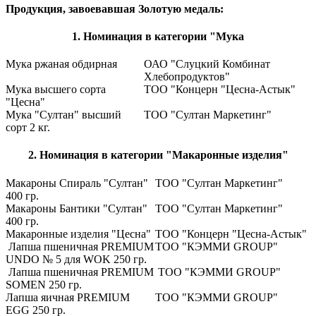
Продукция, завоевавшая Золотую медаль:
1. Номинация в категории "Мука
Мука ржаная обдирная
ОАО "Слуцкий Комбинат
Хлебопродуктов"
Мука высшего сорта
ТОО "Концерн "Цесна-Астык"
"Цесна"
Мука "Султан" высший
ТОО "Султан Маркетинг"
сорт 2 кг.
2. Номинация в категории "Макаронные изделия"
Макароны Спираль "Султан"
ТОО "Султан Маркетинг"
400 гр.
Макароны Бантики "Султан"
ТОО "Султан Маркетинг"
400 гр.
Макаронные изделия "Цесна"
ТОО "Концерн "Цесна-Астык"
Лапша пшеничная PREMIUM
ТОО "КЭММИ GROUP"
UNDO № 5 для WOK 250 гр.
Лапша пшеничная PREMIUM
ТОО "КЭММИ GROUP"
SOMEN 250 гр.
Лапша яичная PREMIUM
ТОО "КЭММИ GROUP"
EGG 250 гр.