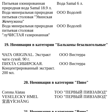
Питьевая озонированная
Вода Samal 6 л.
природная вода Samal 18.9 л.
Вода минеральная природная
ООО Водолей
питьевая столовая "Увинская
Жемчужина"
Вода минеральная природная
ООО Водолей
питьевая столовая
"луЧИСТАЯ газиронанная"
19. Номинация в категории "Бальзамы безалкогольные"
ЧАГА ORIGINAL. Экстракт
ООО Вистерра
чаги сухой. 90 г.
ПИХТА СИБИРСКАЯ.
ООО Вистерра
Концентрированный экстракт.
200 мл.
20. Номинация в категории "Пиво"
Corona Alatau
ТОО "ПЕРВЫЙ ПИВЗАВОД"
VESELECKY HMEL
ТОО "ПЕРВЫЙ ПИВЗАВОД"
宜昌YÍCHĀNG
21. Номинация в категории "Вино"