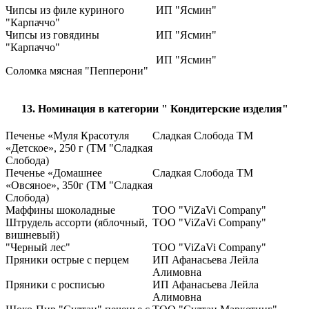
Чипсы из филе куриного
ИП "Ясмин"
"Карпаччо"
Чипсы из говядины
ИП "Ясмин"
"Карпаччо"
ИП "Ясмин"
Соломка мясная "Пепперони"
13. Номинация в категории " Кондитерские изделия"
Печенье «Муля Красотуля
Сладкая Слобода ТМ
«Детское», 250 г (ТМ "Сладкая
Слобода)
Печенье «Домашнее
Сладкая Слобода ТМ
«Овсяное», 350г (ТМ "Сладкая
Слобода)
Маффины шоколадные
TOO "ViZaVi Company"
Штрудель ассорти (яблочный,
TOO "ViZaVi Company"
вишневый)
"Черный лес"
TOO "ViZaVi Company"
Пряники острые с перцем
ИП Афанасьева Лейла
Алимовна
Пряники с росписью
ИП Афанасьева Лейла
Алимовна