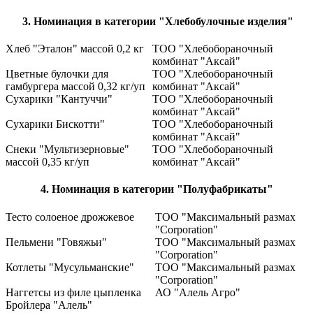
3. Номинация в категории "Хлебобулочные изделия"
Хлеб "Эталон" массой 0,2 кг
ТОО "Хлебобораночный
комбинат "Аксай"
Цветные булочки для
ТОО "Хлебобораночный
гамбургера массой 0,32 кг/уп
комбинат "Аксай"
Сухарики "Кантуччи"
ТОО "Хлебобораночный
комбинат "Аксай"
Сухарики Бискотти"
ТОО "Хлебобораночный
комбинат "Аксай"
Снеки "Мультизерновые"
ТОО "Хлебобораночный
массой 0,35 кг/уп
комбинат "Аксай"
4. Номинация в категории "Полуфабрикаты"
Тесто солоеное дрожжевое
ТОО "Максимальный размах
"Corporation"
Пельмени "Говяжьи"
ТОО "Максимальный размах
"Corporation"
Котлеты "Мусульманские"
ТОО "Максимальный размах
"Corporation"
Наггетсы из филе цыпленка
АО "Алель Агро"
Бройлера "Алель"