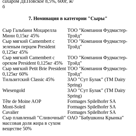
сахаром ДЕПовское 8,5%, 600г, ж/
б
7. Номинация в категории "Сыры"
Сыр Гальбани Моцарелла
ТОО "Компания Фудмастер-
Мини 0,15кг 45%
Трэйд"
Сыр мягкий Camembert с
ТОО "Компания Фудмастер-
зеленым перцем President
Трэйд"
0,125кг 45%
Сыр мягкий Camembert с
ТОО "Компания Фудмастер-
орехом President 0,125кг 45%
Трэйд"
Сыр мягкий Petit Brie President
ТОО "Компания Фудмастер-
0,125кг 60%
Трэйд"
Тильзитский Classic 45%
ЗАО "Сут Булак" (ТМ Dairy
Spring)
Wiesengold
ЗАО "Сут Булак" (ТМ Dairy
Spring)
Tête de Moine AOP
Formages Spilelhofer SA
Mont-Soleil
Formages Spilelhofer SA
Cavalier
Formages Spilelhofer SA
Сыр плавленый "Сливочный"
ОАО "Бабушкина Крынка"
массовая доля жира в сухом
веществе 50%