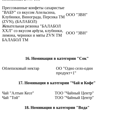
Прессованные конфеты сахаристые
"ВАБУ" со вкусом Апельсина,
ООО "ЗВН"
Клубники, Винограда, Персика TM
(ZVN), (БАЛАБОЛ)
Жевательная резинка "БАЛАБОЛ
ХХЛ" со вкусом арбуза, клубники,
ООО "ЗВН"
лимона, черники и мяты ZVN TM
БАЛАБОЛ ТМ
16. Номинация в категории "Сок"
Облепиховый нектар
ОО "Одно село-один
продукт+1"
17. Номинация в категории "Чай и Кофе"
Чай "Алтын Кесе"
ТОО "Чайный Центр"
Чай "Той"
ТОО "Чайный Центр"
18. Номинация в категории "Вода"