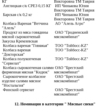
КГ
Викторовна ТМ Таврия
Англицкая с/к СРЕЗ 0,15 КГ
ИП Чинькова Юлия
Викторовна ТМ Таврия
Барская с/к 0,2 кг
ИП Чинькова Юлия
Викторовна ТМ Таврия
Колбаса Вареная "Ветчина
АО "Алель Агро"
"Алель"
Продукт из мяса говядины
ОАО "Гродненский
мясной сырокопченый
мясокомбинат"
Закуска Кремлевская
Колбаса вареная "Говяжья"
ТОО "Тойбосс-KZ"
Колбаса вареная
ТОО "Тойбосс-KZ"
"Докторская"
Колбаса полукопченая
ТОО "Тойбосс-KZ"
"Сервелат"
Колбаса сырокопченая салями
ОАО "Брестский
фирменная мясная "Кидюк"
мясокомбинат"
Сырокопченое колбасное
ОАО "Брестский
изделие салями мясное
мясокомбинат"
"Ностальгия"
Финский сервелат
ОАО "Брестский
мясокомбинат"
12. Номинация в категории " Мясные снеки"