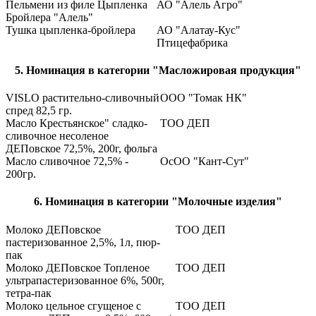
Пельмени из филе Цыпленка
АО "Алель Агро"
Бройлера "Алель"
Тушка цыпленка-бройлера
АО "Алатау-Кус"
Птицефабрика
5. Номинация в категории "Масложировая продукция"
VISLO растительно-сливочный
ООО "Томак НК"
спред 82,5 гр.
Масло Крестьянское" сладко-
ТОО ДЕП
сливочное несоленое
ДЕПовское 72,5%, 200г, фольга
Масло сливочное 72,5% -
ОсОО "Кант-Сут"
200гр.
6. Номинация в категории "Молочные изделия"
Молоко ДЕПовское
ТОО ДЕП
пастеризованное 2,5%, 1л, пюр-
пак
Молоко ДЕПовское Топленое
ТОО ДЕП
ультрапастеризованное 6%, 500г,
тетра-пак
Молоко цельное сгущеное с
ТОО ДЕП